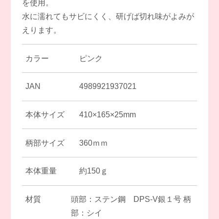
を使用。
水に濡れてもサビにくく、研げば切れ味がよみが
えります。
カラー
ピンク
JAN
4989921937021
本体サイズ
410×165×25mm
柄部サイズ
360ｍｍ
本体重量
約150ｇ
材質
頭部：ステン鋼 DPS-V銀１号
柄
部：シイ