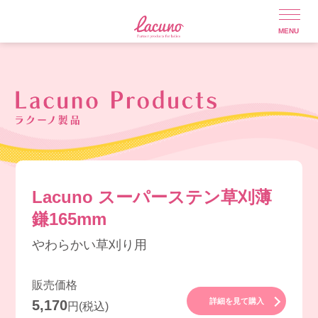
Lacuno スーパーステン草刈薄
鎌165mm
やわらかい草刈り用
販売価格
詳細を見て購入
5,170
円(税込)